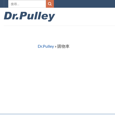
搜
Skip
尋
to
關
content
鍵
字:
Dr.Pulley
»
購物車