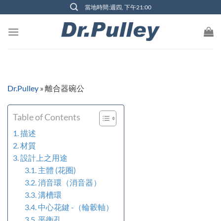
Skip
當地時間:週四, 下午21:00
to
content
Dr.Pulley
»
離合器碗公
Table of Contents
描述
材質
設計上之用途
主體 (花圈)
消音環（消音器）
溝槽環
中心花鍵 -（輪轂軸）
平衡孔