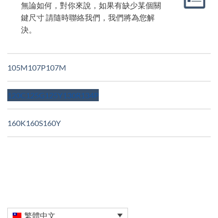
無論如何，對你來說，如果有缺少某個關
鍵尺寸 請隨時聯絡我們，我們將為您解
決。
105M
107P
107M
120C
125G
125Y
130R
134P
160K
160S
160Y
繁體中文