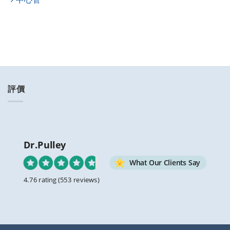
評價
Dr.Pulley
What Our Clients Say
4.76 rating
(553 reviews)