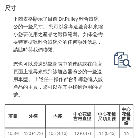
尺寸
下圖表格顯示了目前 Dr.Pulley 離合器碗
公的一些尺寸。 您可以參考這些資料來縮
小您要使用之產品之選擇範圍。 如果您需
要特定型號離合器碗公的任何額外信息，
請隨時與我們聯繫。
您也可以透過點擊圖表中的連結或在商店
頁面上搜尋來找到該離合器碗公的一些適
用車型。 上述任一操作都會引導您進入該
產品的主頁，您可以在其中找到適用的型
號。
中心
中心花鍵
中心花鍵
花鍵
項目
外徑
內徑
齒根直徑
尺頂直徑
數量
齒
105M
120 (4.72)
105 (4.13)
12 (0.47)
11 (0.43)
16