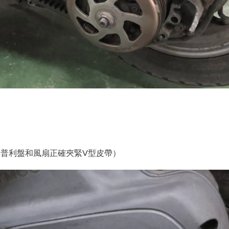
讓普利盤和風扇正確夾緊V型皮帶）