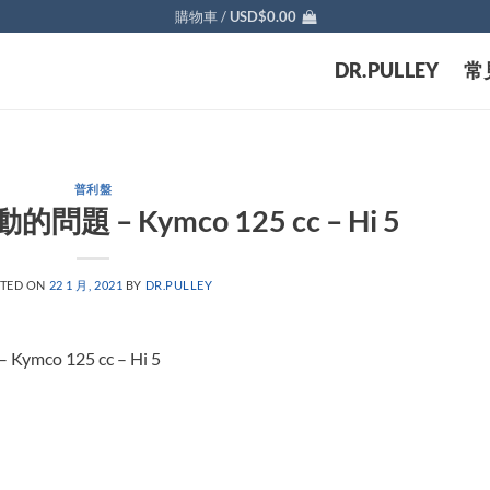
購物車 /
USD$
0.00
DR.PULLEY
常
普利盤
 – Kymco 125 cc – Hi 5
TED ON
22 1 月, 2021
BY
DR.PULLEY
o 125 cc – Hi 5