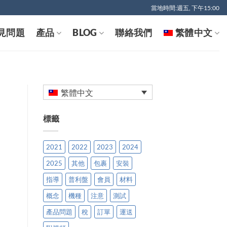
當地時間:週五, 下午15:00
見問題
產品
BLOG
聯絡我們
繁體中文
繁體中文
標籤
2021
2022
2023
2024
2025
其他
包裹
安裝
指導
普利盤
會員
材料
概念
機種
注意
測試
產品問題
稅
訂單
運送