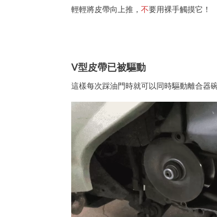
輕輕將皮帶向上推，
不
要用裸手觸摸它！
V型皮帶已被驅動
這樣每次踩油門時就可以同時驅動離合器