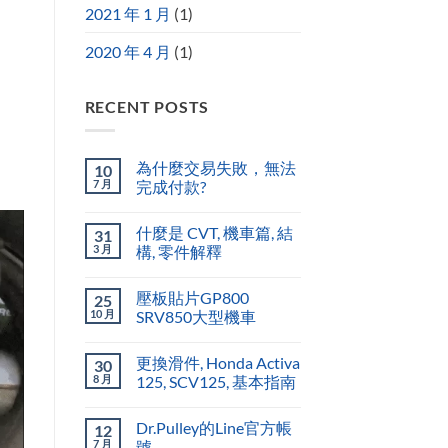
2021 年 1 月
(1)
2020 年 4 月
(1)
RECENT POSTS
為什麼交易失敗，無法
10
7 月
完成付款?
什麼是 CVT, 機車篇, 結
31
3 月
構, 零件解釋
壓板貼片GP800
25
10 月
SRV850大型機車
更換滑件, Honda Activa
30
8 月
125, SCV125, 基本指南
Dr.Pulley的Line官方帳
12
7 月
號