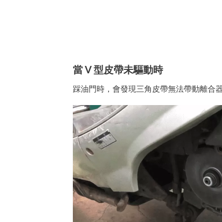
當 V 型皮帶未驅動時
踩油門時，會發現三角皮帶無法帶動離合