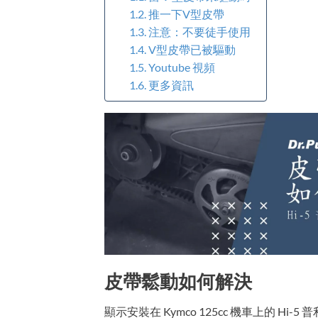
推一下V型皮帶
注意：不要徒手使用
V型皮帶已被驅動
Youtube 視頻
更多資訊
皮帶鬆動如何解決
顯示安裝在 Kymco 125cc 機車上的 Hi-5 