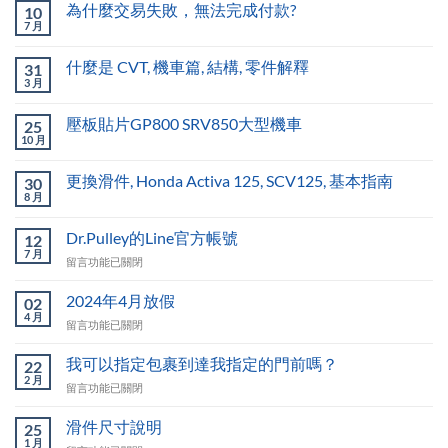
為什麼交易失敗，無法完成付款?
10
7 月
什麼是 CVT, 機車篇, 結構, 零件解釋
31
3 月
壓板貼片GP800 SRV850大型機車
25
10 月
更換滑件, Honda Activa 125, SCV125, 基本指南
30
8 月
Dr.Pulley的Line官方帳號
12
7 月
在
留言功能已關閉
〈Dr.Pulley
的
2024年4月放假
02
Line
4 月
在
留言功能已關閉
官
〈2024
方
年
我可以指定包裹到達我指定的門前嗎？
帳
22
4
2 月
號〉
在
留言功能已關閉
月
中
〈我
放
可
滑件尺寸說明
假〉
25
以
1 月
中