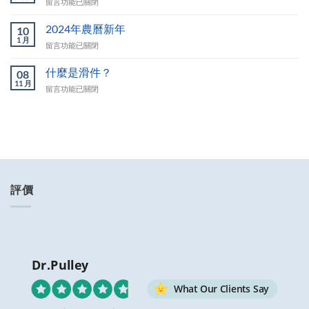
在
留言功能已關閉
指
〈滑
定
件
2024年農曆新年
包
10
尺
1 月
裹
在
留言功能已關閉
寸
到
〈2024
說
達
年
什麼是滑件？
明〉
08
我
農
11 月
中
指
在
留言功能已關閉
曆
定
〈什
新
的
麼
年〉
門
是
中
前
滑
嗎？〉
件？〉
中
中
評價
Dr.Pulley
What Our Clients Say