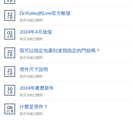
8 月
Dr.Pulley的Line官方帳號
12
7 月
在
留言功能已關閉
〈Dr.Pulley
的
2024年4月放假
02
Line
4 月
在
留言功能已關閉
官
〈2024
方
年
我可以指定包裹到達我指定的門前嗎？
帳
22
4
2 月
號〉
在
留言功能已關閉
月
中
〈我
放
可
滑件尺寸說明
假〉
25
以
1 月
中
在
留言功能已關閉
指
〈滑
定
件
2024年農曆新年
包
10
尺
1 月
裹
在
留言功能已關閉
寸
到
〈2024
說
達
年
什麼是滑件？
明〉
08
我
農
11 月
中
指
在
留言功能已關閉
曆
定
〈什
新
的
麼
年〉
門
是
中
前