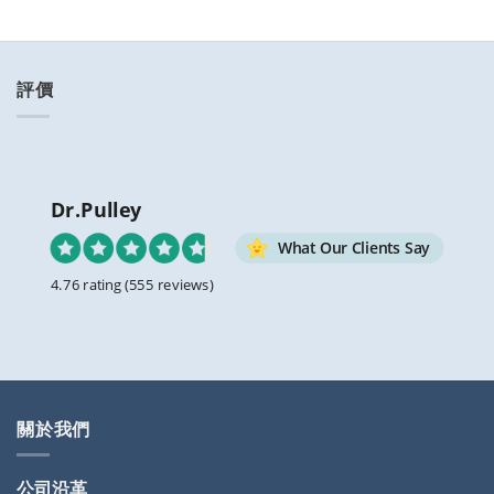
滑
嗎？〉
件？〉
中
中
評價
Dr.Pulley
What Our Clients Say
4.76 rating
(555 reviews)
關於我們
公司沿革