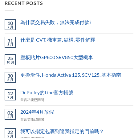
RECENT POSTS
為什麼交易失敗，無法完成付款?
10
7 月
什麼是 CVT, 機車篇, 結構, 零件解釋
31
3 月
壓板貼片GP800 SRV850大型機車
25
10 月
更換滑件, Honda Activa 125, SCV125, 基本指南
30
8 月
Dr.Pulley的Line官方帳號
12
7 月
在
留言功能已關閉
〈Dr.Pulley
的
2024年4月放假
02
Line
4 月
在
留言功能已關閉
官
〈2024
方
年
我可以指定包裹到達我指定的門前嗎？
帳
22
4
2 月
號〉