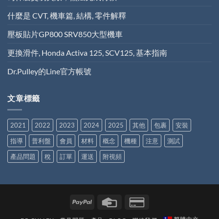
什麼是 CVT, 機車篇, 結構, 零件解釋
壓板貼片GP800 SRV850大型機車
更換滑件, Honda Activa 125, SCV125, 基本指南
Dr.Pulley的Line官方帳號
文章標籤
2021
2022
2023
2024
2025
其他
包裹
安裝
指導
普利盤
會員
材料
概念
機種
注意
測試
產品問題
稅
訂單
運送
附視頻