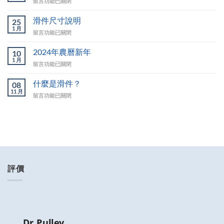
在
留言功能已關閉
月
中
〈我
放
可
滑件尺寸說明
假〉
25
以
1 月
中
在
留言功能已關閉
指
〈滑
定
件
2024年農曆新年
包
10
尺
1 月
裹
在
留言功能已關閉
寸
到
〈2024
說
達
年
什麼是滑件？
明〉
08
我
農
11 月
中
指
在
留言功能已關閉
曆
定
〈什
新
的
麼
年〉
門
是
中
前
滑
嗎？〉
件？〉
中
中
評價
Dr.Pulley