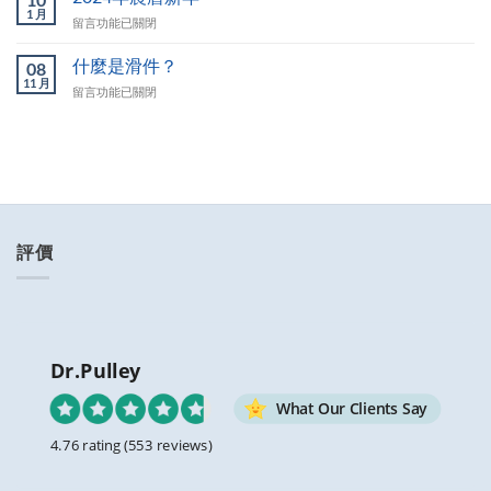
尺
1 月
裹
在
留言功能已關閉
寸
到
〈2024
說
達
年
什麼是滑件？
明〉
08
我
農
11 月
中
指
在
留言功能已關閉
曆
定
〈什
新
的
麼
年〉
門
是
中
前
滑
嗎？〉
件？〉
中
中
評價
Dr.Pulley
What Our Clients Say
4.76 rating
(553 reviews)