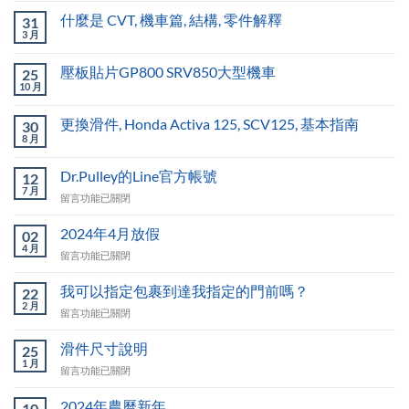
什麼是 CVT, 機車篇, 結構, 零件解釋
31
3 月
壓板貼片GP800 SRV850大型機車
25
10 月
更換滑件, Honda Activa 125, SCV125, 基本指南
30
8 月
Dr.Pulley的Line官方帳號
12
7 月
在
留言功能已關閉
〈Dr.Pulley
的
2024年4月放假
02
Line
4 月
在
留言功能已關閉
官
〈2024
方
年
我可以指定包裹到達我指定的門前嗎？
帳
22
4
2 月
號〉
在
留言功能已關閉
月
中
〈我
放
可
滑件尺寸說明
假〉
25
以
1 月
中
在
留言功能已關閉
指
〈滑
定
件
2024年農曆新年
包
10