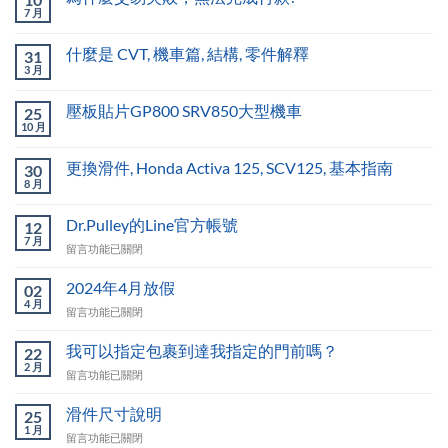
7 月
什麼是 CVT, 機車篇, 結構, 零件解釋
31
3 月
壓板貼片GP800 SRV850大型機車
25
10 月
更換滑件, Honda Activa 125, SCV125, 基本指南
30
8 月
Dr.Pulley的Line官方帳號
12
7 月
在
留言功能已關閉
〈Dr.Pulley
的
2024年4月放假
02
Line
4 月
在
留言功能已關閉
官
〈2024
方
年
我可以指定包裹到達我指定的門前嗎？
帳
22
4
2 月
號〉
在
留言功能已關閉
月
中
〈我
放
可
滑件尺寸說明
假〉
25
以
1 月
中
在
留言功能已關閉
指