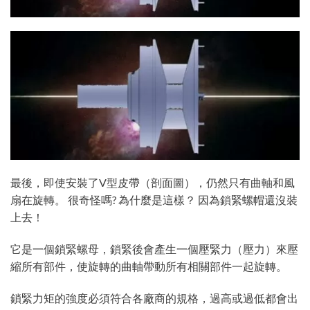
最後，即使安裝了V型皮帶（剖面圖），仍然只有曲軸和風
扇在旋轉。 很奇怪嗎? 為什麼是這樣？ 因為鎖緊螺帽還沒裝
上去！
它是一個鎖緊螺母，鎖緊後會產生一個壓緊力（壓力）來壓
縮所有部件，使旋轉的曲軸帶動所有相關部件一起旋轉。
鎖緊力矩的強度必須符合各廠商的規格，過高或過低都會出