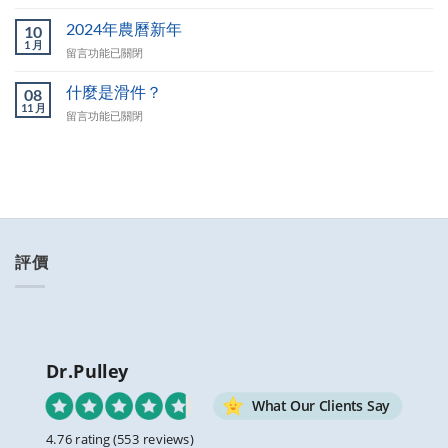
〈滑
定
件
2024年農曆新年
包
10
尺
1 月
裹
在
留言功能已關閉
寸
到
〈2024
說
達
年
什麼是滑件？
明〉
08
我
農
11 月
中
指
在
留言功能已關閉
曆
定
〈什
新
的
麼
年〉
門
是
中
前
滑
嗎？〉
件？〉
中
中
評價
Dr.Pulley
What Our Clients Say
4.76 rating
(553 reviews)