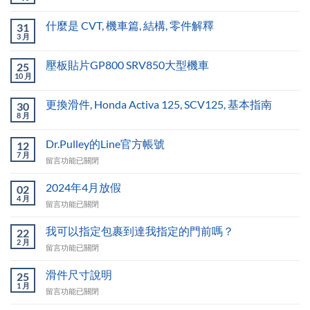
什麼是 CVT, 機車篇, 結構, 零件解釋
31
3 月
壓板貼片GP800 SRV850大型機車
25
10 月
更換滑件, Honda Activa 125, SCV125, 基本指南
30
8 月
Dr.Pulley的Line官方帳號
12
7 月
在
留言功能已關閉
〈Dr.Pulley
的
2024年4月放假
02
Line
4 月
在
留言功能已關閉
官
〈2024
方
年
我可以指定包裹到達我指定的門前嗎？
帳
22
4
2 月
號〉
在
留言功能已關閉
月
中
〈我
放
可
滑件尺寸說明
假〉
25
以
1 月
中
在
留言功能已關閉
指
〈滑
定