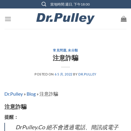
Skip
當地時間:週日, 下午18:00
to
content
常見問題
,
未分類
注意詐騙
POSTED ON
6 5 月, 2022
BY
DR.PULLEY
Dr.Pulley
»
Blog
»
注意詐騙
注意詐騙
提醒：
DrPulley.Co 絕不會透過電話、簡訊或電子