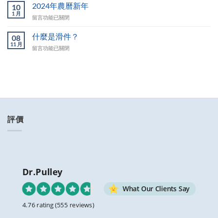
件
2024年農曆新年
包
10
尺
1 月
裹
在
留言功能已關閉
寸
到
〈2024
說
達
年
什麼是滑件？
明〉
08
我
農
11 月
中
指
在
留言功能已關閉
曆
定
〈什
新
的
麼
年〉
門
是
中
前
滑
嗎？〉
件？〉
中
中
評價
Dr.Pulley
What Our Clients Say
4.76 rating
(555 reviews)