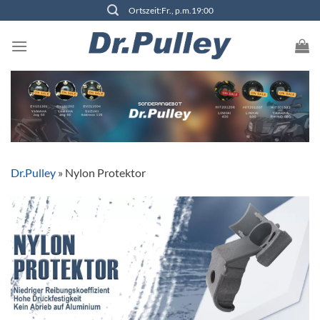
Zum
Ortszeit:Fr., p.m.19:00
Inhalt
springen
Dr.Pulley
»
Nylon Protektor