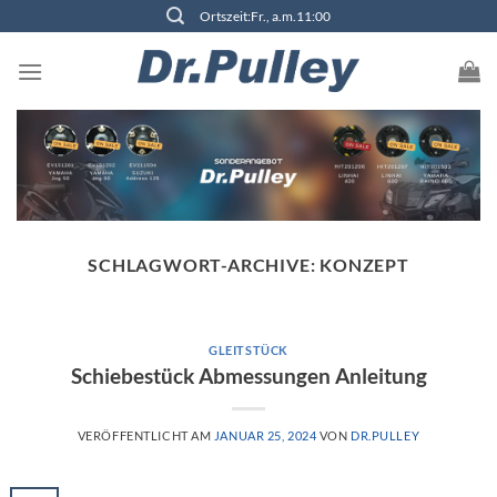
Zum
Ortszeit:Fr., a.m.11:00
Inhalt
springen
SCHLAGWORT-ARCHIVE:
KONZEPT
GLEITSTÜCK
Schiebestück Abmessungen Anleitung
VERÖFFENTLICHT AM
JANUAR 25, 2024
VON
DR.PULLEY