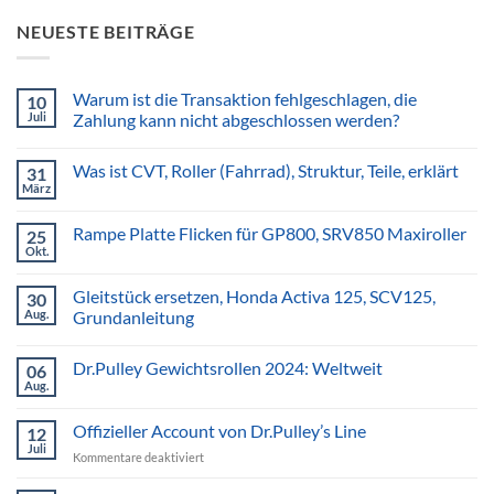
NEUESTE BEITRÄGE
Warum ist die Transaktion fehlgeschlagen, die
10
Juli
Zahlung kann nicht abgeschlossen werden?
Was ist CVT, Roller (Fahrrad), Struktur, Teile, erklärt
31
März
Rampe Platte Flicken für GP800, SRV850 Maxiroller
25
Okt.
Gleitstück ersetzen, Honda Activa 125, SCV125,
30
Aug.
Grundanleitung
Dr.Pulley Gewichtsrollen 2024: Weltweit
06
Aug.
Offizieller Account von Dr.Pulley’s Line
12
Juli
für
Kommentare deaktiviert
Offizieller
Account