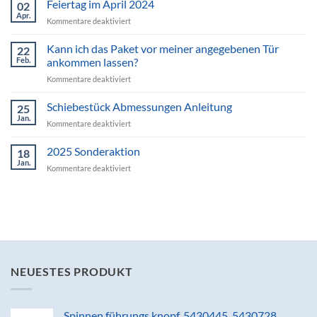
Feiertag im April 2024
02
von
Apr.
für
Kommentare deaktiviert
Dr.Pulley’s
Feiertag
Line
im
Kann ich das Paket vor meiner angegebenen Tür
22
April
Feb.
ankommen lassen?
2024
für
Kommentare deaktiviert
Kann
ich
Schiebestück Abmessungen Anleitung
25
das
Jan.
für
Kommentare deaktiviert
Paket
Schiebestück
vor
Abmessungen
2025 Sonderaktion
meiner
18
Anleitung
Jan.
angegebenen
für
Kommentare deaktiviert
Tür
2025
ankommen
Sonderaktion
lassen?
NEUESTES PRODUKT
Spinnen führungs knopf, 5430445, 5430728,