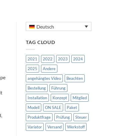
Deutsch
TAG CLOUD
2021
2022
2023
2024
2025
Andere
mpe
angehängtes Video
Beachten
Bestellung
Führung
lt
Installation
Konzept
Mitglied
Modell
ON SALE
Paket
d,
Produktfrage
Prüfung
Steuer
Variator
Versand
Werkstoff