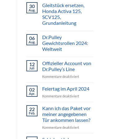
Gleitstück ersetzen,
30
Aug.
Honda Activa 125,
SCV125,
Grundanleitung
Dr.Pulley
06
Aug.
Gewichtsrollen 2024:
Weltweit
Offizieller Account von
12
Juli
Dr.Pulley’s Line
für
Kommentare deaktiviert
Offizieller
Account
Feiertag im April 2024
02
von
Apr.
für
Kommentare deaktiviert
Dr.Pulley’s
Feiertag
Line
im
Kann ich das Paket vor
22
April
Feb.
meiner angegebenen
2024
Tür ankommen lassen?
für
Kommentare deaktiviert
Kann
ich