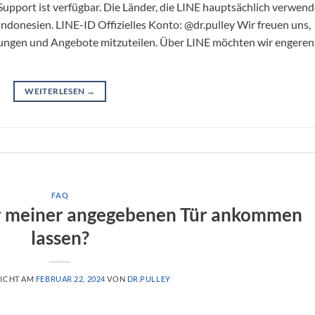
upport ist verfügbar. Die Länder, die LINE hauptsächlich verwend
Indonesien. LINE-ID Offizielles Konto: @dr.pulley Wir freuen uns,
tungen und Angebote mitzuteilen. Über LINE möchten wir engeren
WEITERLESEN
→
FAQ
or meiner angegebenen Tür ankommen
lassen?
LICHT AM
FEBRUAR 22, 2024
VON
DR.PULLEY