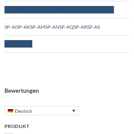
SP-AA
SP-AB
SP-AC
SP-AD
SP-AE
SP-AF
SP-AG
SP-AH
SP-AI
SP-AK
SP-AM
SP-AN
SP-AQ
SP-AR
SP-AS
SP-UA
SP-UB
Bewertungen
Deutsch
PRODUKT