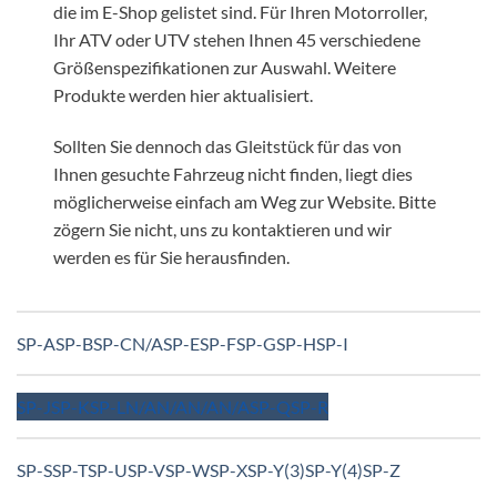
die im E-Shop gelistet sind. Für Ihren Motorroller,
Ihr ATV oder UTV stehen Ihnen 45 verschiedene
Größenspezifikationen zur Auswahl. Weitere
Produkte werden hier aktualisiert.
Sollten Sie dennoch das Gleitstück für das von
Ihnen gesuchte Fahrzeug nicht finden, liegt dies
möglicherweise einfach am Weg zur Website. Bitte
zögern Sie nicht, uns zu kontaktieren und wir
werden es für Sie herausfinden.
SP-A
SP-B
SP-C
N/A
SP-E
SP-F
SP-G
SP-H
SP-I
SP-J
SP-K
SP-L
N/A
N/A
N/A
N/A
SP-Q
SP-R
SP-S
SP-T
SP-U
SP-V
SP-W
SP-X
SP-Y(3)
SP-Y(4)
SP-Z