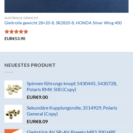
GLEITROLLE GEWICHT
Gleitrolle gewicht 28×20-8, SR2820-8, HONDA Silver Wing 400
Bewertet
EUR€
53.90
mit
4.95
von 5
NEUESTES PRODUKT
Spinnen führungs knopf, 5430445, 5430728,
Polaris RMK 500 (Copy)
EUR€
9.00
Sekundäre Kupplungsrolle, 3514929, Polaris
General (Copy)
EUR€
8.09
Gleitstück AV, SP-AV, Piaggio MP3 300 HPE