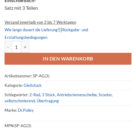
Einschließlich-
Satz mit 3 Teilen
Versand innerhalb von 3 bis 7 Werktagen
||
Wie lange dauert die Lieferung?
Rückgabe- und
Erstattungsbedingungen
Gleitstück AG, SP-AG, Honda DIO 110 Menge
IN DEN WARENKORB
Artikelnummer:
SP-AG(3)
Kategorie:
Gleitstück
Schlagwörter:
2-Rad
,
3 Stück
,
Antriebsriemenscheibe
,
Scooter
,
selbstschmierend
,
Übertragung
Marke:
Dr.Pulley
MPN:
SP-AG(3)