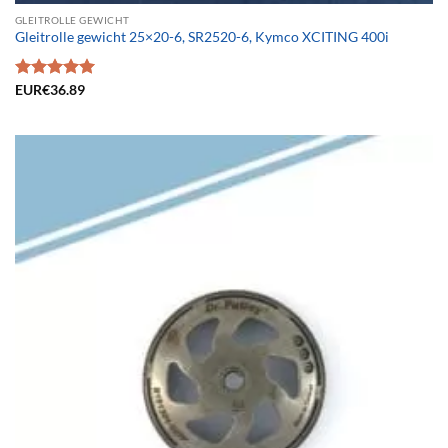
GLEITROLLE GEWICHT
Gleitrolle gewicht 25×20-6, SR2520-6, Kymco XCITING 400i
Bewertet
EUR€
36.89
mit
5.00
von 5