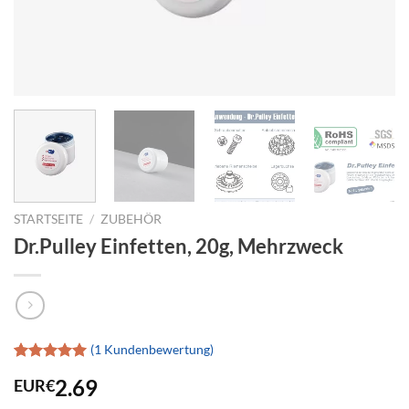
STARTSEITE
/
ZUBEHÖR
Dr.Pulley Einfetten, 20g, Mehrzweck
(
1
Kundenbewertung)
Bewertet
1
2.69
EUR€
mit
5.00
von 5,