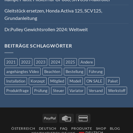
Gleitstück ersetzen, Honda Activa 125, SCV125,
Grundanleitung
Dr.Pulley Gewichtsrollen 2024: Weltweit
BEITRÄGE SCHLAGWÖRTER
2021
2022
2023
2024
2025
Andere
angehängtes Video
Beachten
Bestellung
Führung
Installation
Konzept
Mitglied
Modell
ON SALE
Paket
Produktfrage
Prüfung
Steuer
Variator
Versand
Werkstoff
ÖSTERREICH
DEUTSCH
FAQ
PRODUKTE
SHOP
BLOG
DEUTSCH