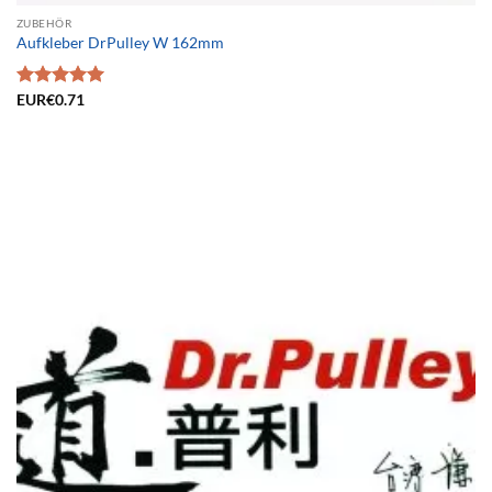
ZUBEHÖR
Aufkleber DrPulley W 162mm
Bewertet
EUR€
0.71
mit
5.00
von 5