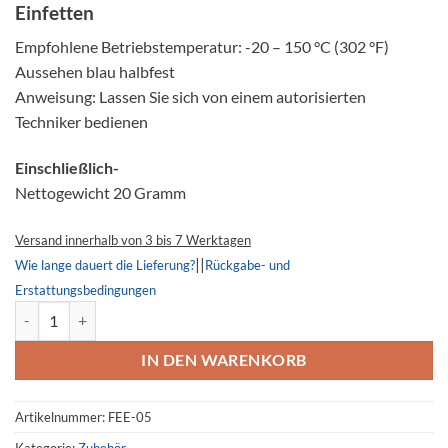
basierend
Einfetten
auf
Kundenbewertung
Empfohlene Betriebstemperatur: -20 – 150 °C (302 °F)
Aussehen blau halbfest
Anweisung: Lassen Sie sich von einem autorisierten
Techniker bedienen
Einschließlich-
Nettogewicht 20 Gramm
Versand innerhalb von 3 bis 7 Werktagen
||
Wie lange dauert die Lieferung?
Rückgabe- und
Erstattungsbedingungen
Dr.Pulley Einfetten, 20g, Mehrzweck Menge
IN DEN WARENKORB
Artikelnummer:
FEE-05
Kategorie:
Zubehör