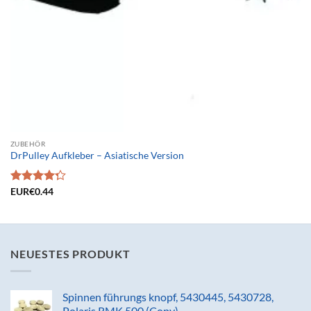
ZUBEHÖR
DrPulley Aufkleber – Asiatische Version
Bewertet
EUR€
0.44
mit
4.25
von 5
NEUESTES PRODUKT
Spinnen führungs knopf, 5430445, 5430728,
Polaris RMK 500 (Copy)