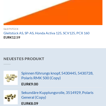
GLEITSTÜCK
Gleitstück AS, SP-AS, Honda Activa 125, SCV125, PCX 160
EUR€
12.59
NEUESTES PRODUKT
Spinnen führungs knopf, 5430445, 5430728,
Polaris RMK 500 (Copy)
EUR€
9.00
Sekundäre Kupplungsrolle, 3514929, Polaris
General (Copy)
EUR€
8.09