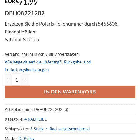
71.99
EUR€
mit
5.00
von 5,
basierend
DBH08221202
auf
Kundenbewertung
Ersetzen Sie die Polaris-Teilenummer durch 5456608.
Einschließlich-
Satz mit 3 Teilen
Versand innerhalb von 3 bis 7 Werktagen
||
Wie lange dauert die Lieferung?
Rückgabe- und
Erstattungsbedingungen
Sekundär kupplungsrolle, 5456608, Polaris Ranger, RZR Menge
IN DEN WARENKORB
Artikelnummer:
DBH08221202 (3)
Kategorie:
4 RADTEILE
Schlagwörter:
3 Stück
,
4-Rad
,
selbstschmierend
Marke:
Dr.Pulley