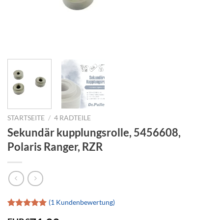
STARTSEITE
/
4 RADTEILE
Sekundär kupplungsrolle, 5456608,
Polaris Ranger, RZR
(
1
Kundenbewertung)
Bewertet
1