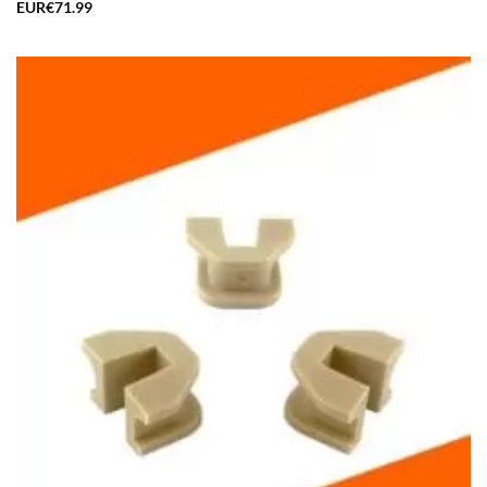
EUR€
71.99