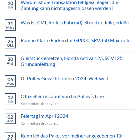
Warum ist die Transaktion fehlgeschlagen, die
10
Juli
Zahlung kann nicht abgeschlossen werden?
Was ist CVT, Roller (Fahrrad), Struktur, Teile, erklärt
31
März
Rampe Platte Flicken für GP800, SRV850 Maxiroller
25
Okt.
Gleitstück ersetzen, Honda Activa 125, SCV125,
30
Aug.
Grundanleitung
Dr.Pulley Gewichtsrollen 2024: Weltweit
06
Aug.
Offizieller Account von Dr.Pulley’s Line
12
Juli
für
Kommentare deaktiviert
Offizieller
Account
Feiertag im April 2024
02
von
Apr.
für
Kommentare deaktiviert
Dr.Pulley’s
Feiertag
Line
im
Kann ich das Paket vor meiner angegebenen Tür
22
April