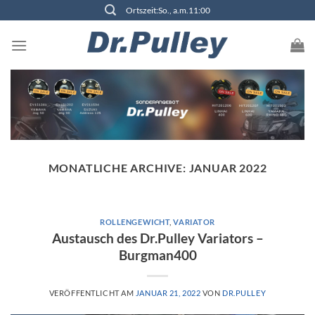
Zum
Ortszeit:So., a.m.11:00
Inhalt
springen
MONATLICHE ARCHIVE:
JANUAR 2022
ROLLENGEWICHT
,
VARIATOR
Austausch des Dr.Pulley Variators –
Burgman400
VERÖFFENTLICHT AM
JANUAR 21, 2022
VON
DR.PULLEY