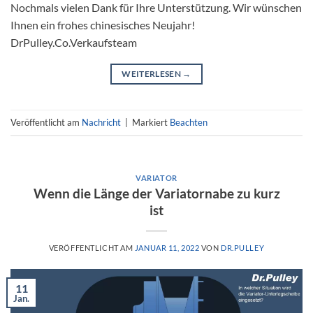
Nochmals vielen Dank für Ihre Unterstützung. Wir wünschen
Ihnen ein frohes chinesisches Neujahr!
DrPulley.Co.Verkaufsteam
WEITERLESEN
→
Veröffentlicht am
Nachricht
|
Markiert
Beachten
VARIATOR
Wenn die Länge der Variatornabe zu kurz
ist
VERÖFFENTLICHT AM
JANUAR 11, 2022
VON
DR.PULLEY
11
Jan.