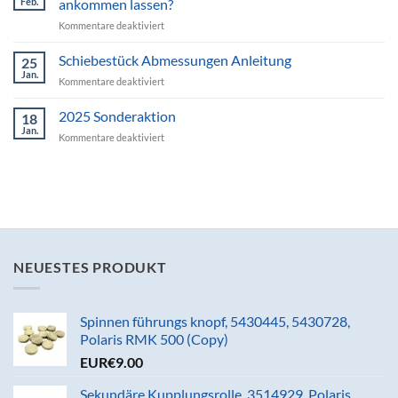
Feb.
ankommen lassen?
2024
für
Kommentare deaktiviert
Kann
ich
Schiebestück Abmessungen Anleitung
25
das
Jan.
für
Kommentare deaktiviert
Paket
Schiebestück
vor
Abmessungen
2025 Sonderaktion
meiner
18
Anleitung
Jan.
angegebenen
für
Kommentare deaktiviert
Tür
2025
ankommen
Sonderaktion
lassen?
NEUESTES PRODUKT
Spinnen führungs knopf, 5430445, 5430728,
Polaris RMK 500 (Copy)
EUR€
9.00
Sekundäre Kupplungsrolle, 3514929, Polaris