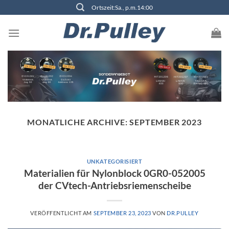
Zum
Ortszeit:Sa., p.m.14:00
Inhalt
springen
MONATLICHE ARCHIVE:
SEPTEMBER 2023
UNKATEGORISIERT
Materialien für Nylonblock 0GR0-052005
der CVtech-Antriebsriemenscheibe
VERÖFFENTLICHT AM
SEPTEMBER 23, 2023
VON
DR.PULLEY