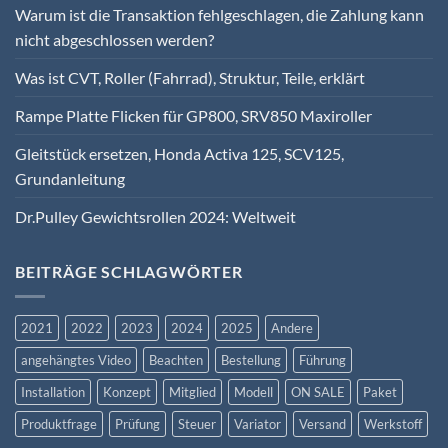
Warum ist die Transaktion fehlgeschlagen, die Zahlung kann
nicht abgeschlossen werden?
Was ist CVT, Roller (Fahrrad), Struktur, Teile, erklärt
Rampe Platte Flicken für GP800, SRV850 Maxiroller
Gleitstück ersetzen, Honda Activa 125, SCV125,
Grundanleitung
Dr.Pulley Gewichtsrollen 2024: Weltweit
BEITRÄGE SCHLAGWÖRTER
2021
2022
2023
2024
2025
Andere
angehängtes Video
Beachten
Bestellung
Führung
Installation
Konzept
Mitglied
Modell
ON SALE
Paket
Produktfrage
Prüfung
Steuer
Variator
Versand
Werkstoff