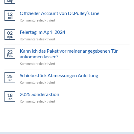
Aug.
Offizieller Account von Dr.Pulley’s Line
12
Juli
für
Kommentare deaktiviert
Offizieller
Account
Feiertag im April 2024
02
von
Apr.
für
Kommentare deaktiviert
Dr.Pulley’s
Feiertag
Line
im
Kann ich das Paket vor meiner angegebenen Tür
22
April
Feb.
ankommen lassen?
2024
für
Kommentare deaktiviert
Kann
ich
Schiebestück Abmessungen Anleitung
25
das
Jan.
für
Kommentare deaktiviert
Paket
Schiebestück
vor
Abmessungen
2025 Sonderaktion
meiner
18
Anleitung
Jan.
angegebenen
für
Kommentare deaktiviert
Tür
2025
ankommen
Sonderaktion
lassen?