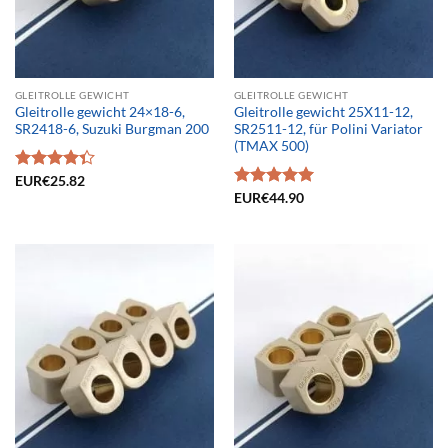
GLEITROLLE GEWICHT
GLEITROLLE GEWICHT
Gleitrolle gewicht 24×18-6,
Gleitrolle gewicht 25X11-12,
SR2418-6, Suzuki Burgman 200
SR2511-12, für Polini Variator
(TMAX 500)
Bewertet
EUR€
25.82
mit
4.33
Bewertet
EUR€
44.90
von 5
mit
5.00
von 5