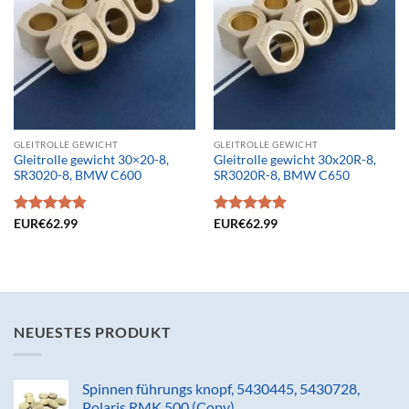
GLEITROLLE GEWICHT
GLEITROLLE GEWICHT
Gleitrolle gewicht 30×20-8,
Gleitrolle gewicht 30x20R-8,
SR3020-8, BMW C600
SR3020R-8, BMW C650
Bewertet
EUR€
62.99
Bewertet
EUR€
62.99
mit
4.83
mit
5.00
von 5
von 5
NEUESTES PRODUKT
Spinnen führungs knopf, 5430445, 5430728,
Polaris RMK 500 (Copy)