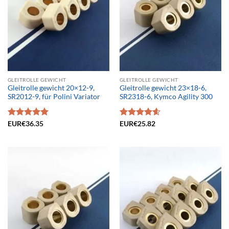
GLEITROLLE GEWICHT
GLEITROLLE GEWICHT
Gleitrolle gewicht 20×12-9,
Gleitrolle gewicht 23×18-6,
SR2012-9, für Polini Variator
SR2318-6, Kymco Agility 300
Bewertet
EUR€
36.35
Bewertet
EUR€
25.82
mit
5.00
mit
4.61
von 5
von 5