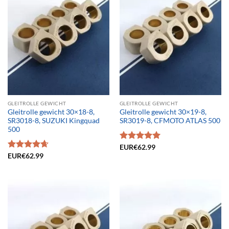
GLEITROLLE GEWICHT
GLEITROLLE GEWICHT
Gleitrolle gewicht 30×18-8,
Gleitrolle gewicht 30×19-8,
SR3018-8, SUZUKI Kingquad
SR3019-8, CFMOTO ATLAS 500
500
Bewertet
EUR€
62.99
mit
5.00
Bewertet
EUR€
62.99
von 5
mit
4.65
von 5