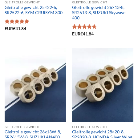
GLEITROLLE GEWICHT
GLEITROLLE GEWICHT
Gleitrolle gewicht 25×22-6,
Gleitrolle gewicht 26×13-8,
SR2522-6, SYM CRUiSYM 300
SR2613-8, SUZUKI Skywave
400
Bewertet
EUR€
41.84
mit
5.00
Bewertet
EUR€
41.84
von 5
mit
4.72
von 5
GLEITROLLE GEWICHT
GLEITROLLE GEWICHT
Gleitrolle gewicht 26x13W-8,
Gleitrolle gewicht 28×20-8,
SR2613W-8, SUZUKI AN400
SR2820-8, HONDA Silver Wing