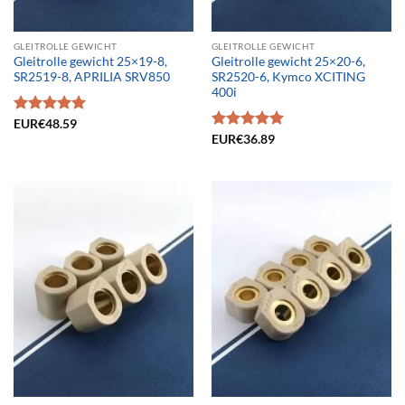
GLEITROLLE GEWICHT
GLEITROLLE GEWICHT
Gleitrolle gewicht 25×19-8,
Gleitrolle gewicht 25×20-6,
SR2519-8, APRILIA SRV850
SR2520-6, Kymco XCITING
400i
Bewertet
EUR€
48.59
mit
5.00
Bewertet
EUR€
36.89
von 5
mit
5.00
von 5