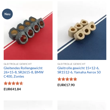
Neu
GLEITROLLE GEWICHT
GLEITROLLE GEWICHT
Gleitendes Rollengewicht
Gleitrolle gewicht 15×12-6,
26×15-8, SR2615-8, BMW
SR1512-6, Yamaha Aerox 50
C400, Zontes
Bewertet
EUR€
17.90
mit
5.00
Bewertet
EUR€
41.84
von 5
mit
4.61
von 5