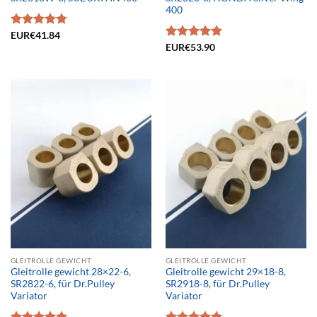
400
Bewertet
EUR€
41.84
mit
4.75
Bewertet
EUR€
53.90
von 5
mit
4.95
von 5
GLEITROLLE GEWICHT
GLEITROLLE GEWICHT
Gleitrolle gewicht 28×22-6,
Gleitrolle gewicht 29×18-8,
SR2822-6, für Dr.Pulley
SR2918-8, für Dr.Pulley
Variator
Variator