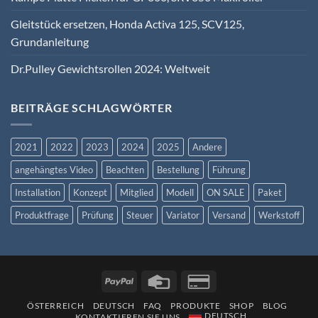
Gleitstück ersetzen, Honda Activa 125, SCV125,
Grundanleitung
Dr.Pulley Gewichtsrollen 2024: Weltweit
BEITRÄGE SCHLAGWÖRTER
2021
2022
2023
2024
2025
Andere
angehängtes Video
Beachten
Bestellung
Führung
Installation
Konzept
Mitglied
Modell
ON SALE
Paket
Produktfrage
Prüfung
Steuer
Variator
Versand
Werkstoff
ÖSTERREICH
DEUTSCH
FAQ
PRODUKTE
SHOP
BLOG
DEUTSCH
KONTAKTIEREN SIE UNS