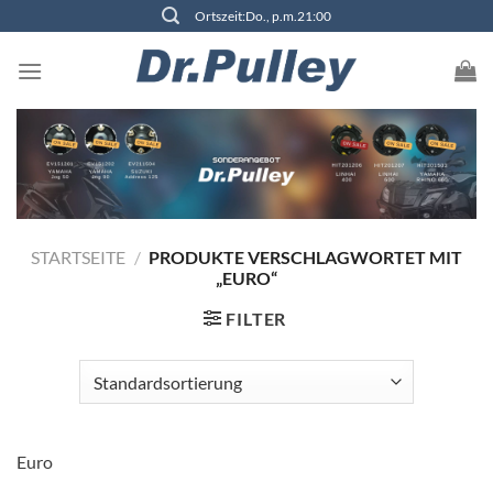
Zum
Ortszeit:Do., p.m.21:00
Inhalt
springen
STARTSEITE
/
PRODUKTE VERSCHLAGWORTET MIT
„EURO“
FILTER
Euro