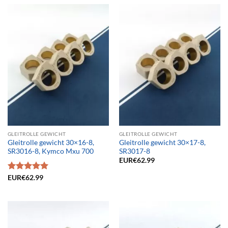
GLEITROLLE GEWICHT
GLEITROLLE GEWICHT
Gleitrolle gewicht 30×16-8,
Gleitrolle gewicht 30×17-8,
SR3016-8, Kymco Mxu 700
SR3017-8
EUR€
62.99
Bewertet
EUR€
62.99
mit
5.00
von 5