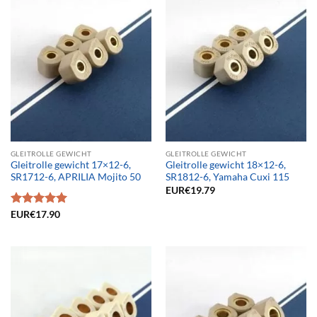
GLEITROLLE GEWICHT
GLEITROLLE GEWICHT
Gleitrolle gewicht 17×12-6,
Gleitrolle gewicht 18×12-6,
SR1712-6, APRILIA Mojito 50
SR1812-6, Yamaha Cuxi 115
EUR€
19.79
Bewertet
EUR€
17.90
mit
5.00
von 5