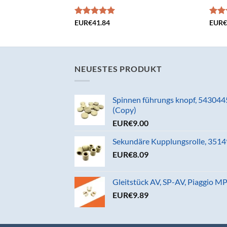
Bewertet
EUR€
41.84
Bewe
EUR
mit
5.00
mit
von 5
von 
NEUESTES PRODUKT
Spinnen führungs knopf, 543044
(Copy)
EUR€
9.00
Sekundäre Kupplungsrolle, 35149
EUR€
8.09
Gleitstück AV, SP-AV, Piaggio 
EUR€
9.89