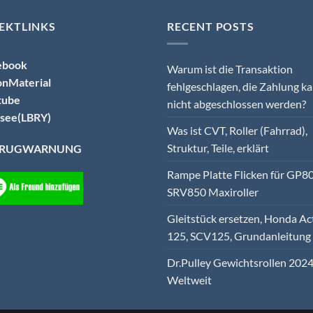
EKTLINKS
RECENT POSTS
ebook
Warum ist die Transaktion
onMaterial
fehlgeschlagen, die Zahlung k
tube
nicht abgeschlossen werden?
see(LBRY)
Was ist CVT, Roller (Fahrrad),
Struktur, Teile, erklärt
TRUGWARNUNG
Rampe Platte Flicken für GP80
SRV850 Maxiroller
Gleitstück ersetzen, Honda Ac
125, SCV125, Grundanleitung
Dr.Pulley Gewichtsrollen 2024
Weltweit