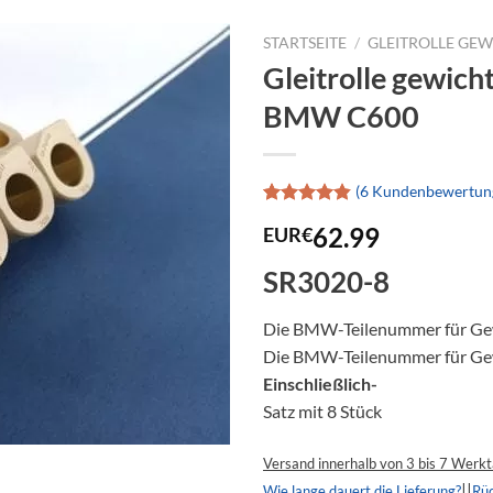
STARTSEITE
/
GLEITROLLE GE
Gleitrolle gewic
BMW C600
(
6
Kundenbewertun
Bewertet
6
62.99
EUR€
mit
4.83
von 5,
basierend
SR3020-8
auf
Kundenbewertungen
Die BMW-Teilenummer für Gew
Die BMW-Teilenummer für Gew
Einschließlich-
Satz mit 8 Stück
Versand innerhalb von 3 bis 7 Werk
||
Wie lange dauert die Lieferung?
Rü