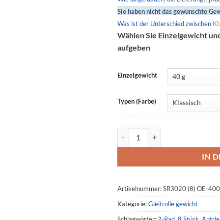
Sie haben nicht das gewünschte Gew
Was ist der Unterschied zwischen
Kl
Wählen Sie
Einzelgewicht
un
aufgeben
Einzelgewicht
Typen (Farbe)
Gleitrolle gewicht 30x20-8, SR
IN 
Artikelnummer:
SR3020 (8) OE-40
Kategorie:
Gleitrolle gewicht
Schlagwörter:
2-Rad
,
8 Stück
,
Antri