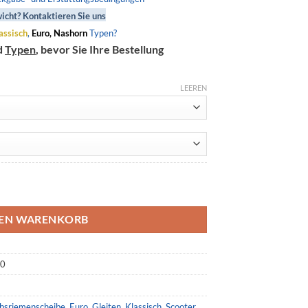
icht? Kontaktieren Sie uns
assisch
,
Euro, Nashorn
Typen?
d
Typen
, bevor Sie Ihre Bestellung
LEEREN
3020-8, BMW C600 Menge
DEN WARENKORB
00
ebsriemenscheibe
,
Euro
,
Gleiten
,
Klassisch
,
Scooter
,