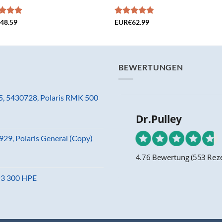
rtet
€
48.59
Bewertet
EUR€
62.99
5.00
mit
4.71
5
von 5
BEWERTUNGEN
5, 5430728, Polaris RMK 500
Dr.Pulley
29, Polaris General (Copy)
4.76 Bewertung
(553 Rez
MP3 300 HPE