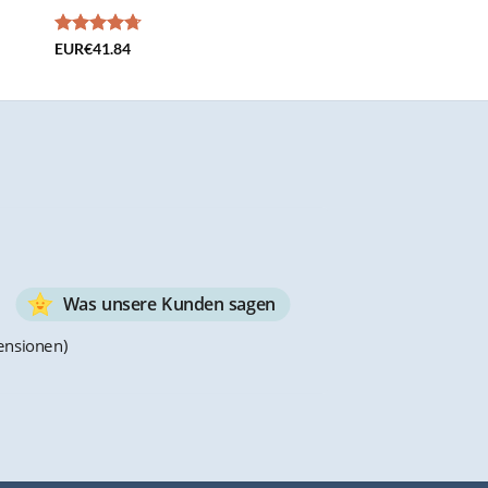
Bewertet
EUR€
41.84
mit
4.72
von 5
Was unsere Kunden sagen
ensionen)