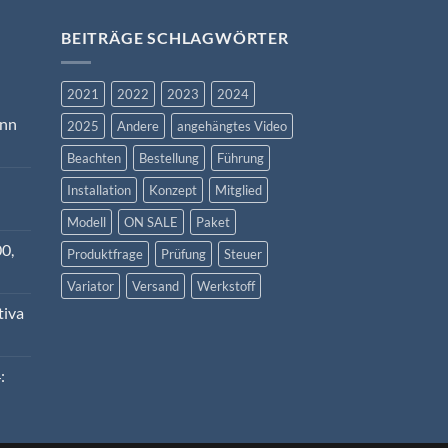
BEITRÄGE SCHLAGWÖRTER
2021
2022
2023
2024
ann
2025
Andere
angehängtes Video
Beachten
Bestellung
Führung
Installation
Konzept
Mitglied
Modell
ON SALE
Paket
0,
Produktfrage
Prüfung
Steuer
Variator
Versand
Werkstoff
tiva
: