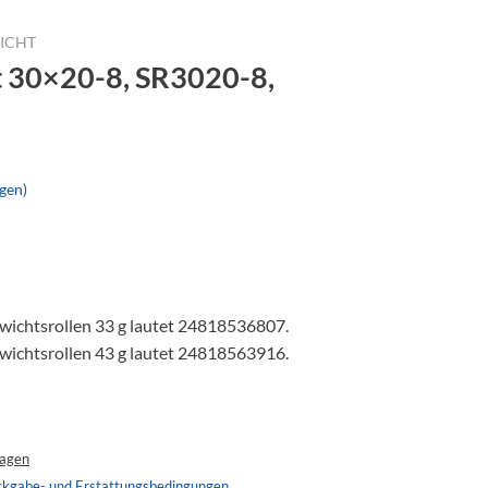
WICHT
ht 30×20-8, SR3020-8,
gen)
ichtsrollen 33 g lautet 24818536807.
ichtsrollen 43 g lautet 24818563916.
tagen
ckgabe- und Erstattungsbedingungen