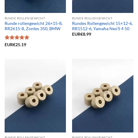
RUNDE ROLLENGEWICHT
RUNDE ROLLENGEWICHT
Runde rollengewicht 26×15-8,
Rundes Rollengewicht 15×12-6,
RR2615-8, Zontes 350, BMW
RR1512-6, Yamaha Neo’S 4 50
EUR€
8.99
Bewertet
EUR€
25.19
mit
5.00
von 5
RUNDE ROLLENGEWICHT
RUNDE ROLLENGEWICHT