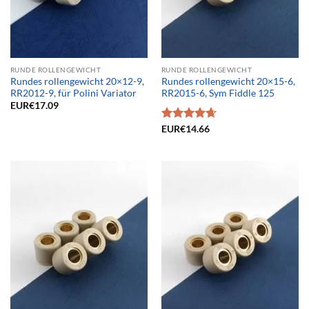
RUNDE ROLLENGEWICHT
RUNDE ROLLENGEWICHT
Rundes rollengewicht 20×12-9,
Rundes rollengewicht 20×15-6,
RR2012-9, für Polini Variator
RR2015-6, Sym Fiddle 125
EUR€
17.09
Bewertet
EUR€
14.66
mit
4.67
von 5