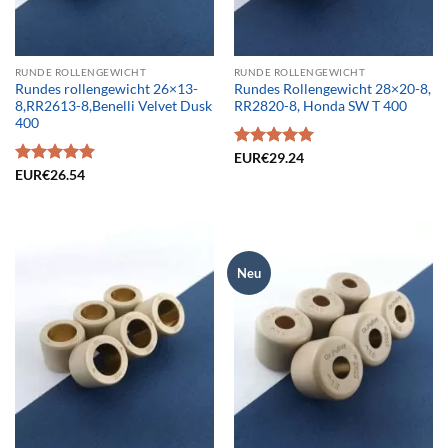
RUNDE ROLLENGEWICHT
RUNDE ROLLENGEWICHT
Rundes rollengewicht 26×13-
Rundes Rollengewicht 28×20-8,
8,RR2613-8,Benelli Velvet Dusk
RR2820-8, Honda SW T 400
400
Bewertet
EUR€
29.24
mit
5.00
Bewertet
EUR€
26.54
von 5
mit
5.00
von 5
Neu