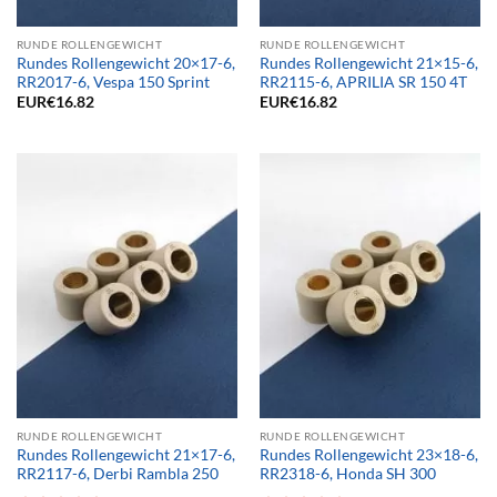
RUNDE ROLLENGEWICHT
RUNDE ROLLENGEWICHT
Rundes Rollengewicht 20×17-6,
Rundes Rollengewicht 21×15-6,
RR2017-6, Vespa 150 Sprint
RR2115-6, APRILIA SR 150 4T
EUR€
16.82
EUR€
16.82
RUNDE ROLLENGEWICHT
RUNDE ROLLENGEWICHT
Rundes Rollengewicht 21×17-6,
Rundes Rollengewicht 23×18-6,
RR2117-6, Derbi Rambla 250
RR2318-6, Honda SH 300