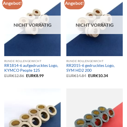
Angebot!
Angebot!
NICHT VORRÄTIG
NICHT VORRÄTIG
RUNDE ROLLENGEWICHT
RUNDE ROLLENGEWICHT
RR1814-6 aufgedrucktes Logo,
RR2015-6 gedrucktes Logo,
KYMCO People 125
SYM HD2 200
Ursprünglicher
Aktueller
Ursprünglicher
Aktueller
EUR€
12.86
EUR€
8.99
EUR€
14.84
EUR€
10.34
Preis
Preis
Preis
Preis
war:
ist:
war:
ist:
EUR€12.86
EUR€8.99.
EUR€14.84
EUR€10.34