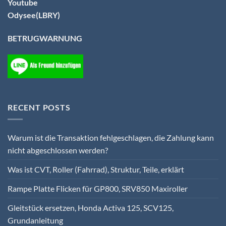
Youtube
Odysee(LBRY)
BETRUGWARNUNG
RECENT POSTS
Warum ist die Transaktion fehlgeschlagen, die Zahlung kann
nicht abgeschlossen werden?
Was ist CVT, Roller (Fahrrad), Struktur, Teile, erklärt
Rampe Platte Flicken für GP800, SRV850 Maxiroller
Gleitstück ersetzen, Honda Activa 125, SCV125,
Grundanleitung