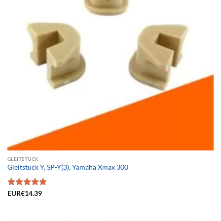
GLEITSTÜCK
Gleitstück Y, SP-Y(3), Yamaha Xmax 300
Bewertet
EUR€
14.39
mit
5.00
von 5