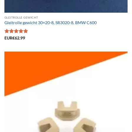
GLEITROLLE GEWICHT
Gleitrolle gewicht 30×20-8, SR3020-8, BMW C600
Bewertet
EUR€
62.99
mit
4.83
von 5