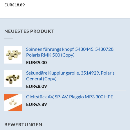
Bewertet
EUR€
18.89
mit
4.73
von 5
NEUESTES PRODUKT
Spinnen führungs knopf, 5430445, 5430728,
Polaris RMK 500 (Copy)
EUR€
9.00
Sekundäre Kupplungsrolle, 3514929, Polaris
General (Copy)
EUR€
8.09
Gleitstück AV, SP-AV, Piaggio MP3 300 HPE
EUR€
9.89
BEWERTUNGEN