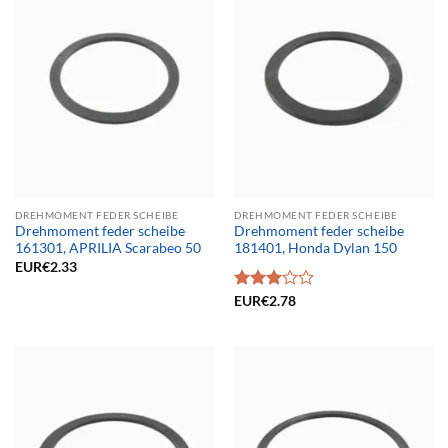
DREHMOMENT FEDER SCHEIBE
DREHMOMENT FEDER SCHEIBE
Drehmoment feder scheibe
Drehmoment feder scheibe
161301, APRILIA Scarabeo 50
181401, Honda Dylan 150
EUR€
2.33
Bewertet
EUR€
2.78
mit
3.00
von 5