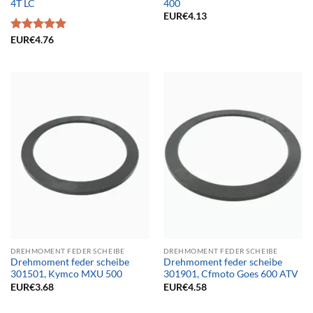
4T LC
400
EUR€
4.13
Bewertet
EUR€
4.76
mit
5.00
von 5
DREHMOMENT FEDER SCHEIBE
DREHMOMENT FEDER SCHEIBE
Drehmoment feder scheibe
Drehmoment feder scheibe
301501, Kymco MXU 500
301901, Cfmoto Goes 600 ATV
EUR€
3.68
EUR€
4.58