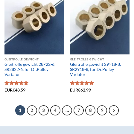
GLEITROLLE GEWICHT
GLEITROLLE GEWICHT
Gleitrolle gewicht 28×22-6,
Gleitrolle gewicht 29×18-8,
SR2822-6, für Dr.Pulley
SR2918-8, für Dr.Pulley
Variator
Variator
Bewertet
EUR€
48.59
Bewertet
EUR€
62.99
mit
5.00
mit
5.00
von 5
von 5
1
2
3
4
…
7
8
9