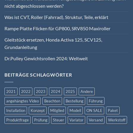
nicht abgeschlossen werden?
Was ist CVT, Roller (Fahrrad), Struktur, Teile, erklärt
Rampe Platte Flicken für GP800, SRV850 Maxiroller
Gleitstück ersetzen, Honda Activa 125, SCV125,
Grundanleitung
Dr.Pulley Gewichtsrollen 2024: Weltweit
BEITRÄGE SCHLAGWÖRTER
2021
2022
2023
2024
2025
Andere
angehängtes Video
Beachten
Bestellung
Führung
Installation
Konzept
Mitglied
Modell
ON SALE
Paket
Produktfrage
Prüfung
Steuer
Variator
Versand
Werkstoff