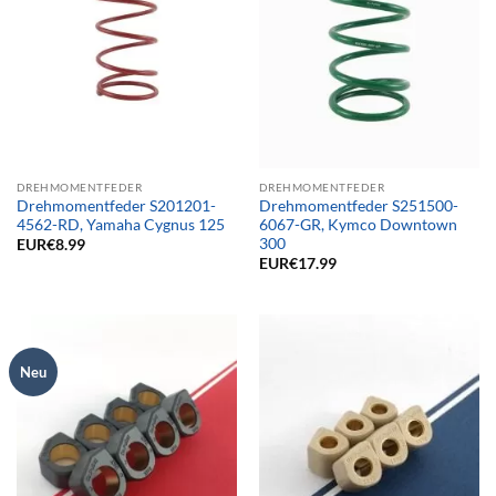
DREHMOMENTFEDER
DREHMOMENTFEDER
Drehmomentfeder S201201-
Drehmomentfeder S251500-
4562-RD, Yamaha Cygnus 125
6067-GR, Kymco Downtown
300
EUR€
8.99
EUR€
17.99
Neu