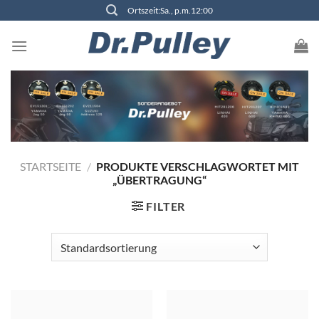
Zum
Ortszeit:Sa., p.m.12:00
Inhalt
springen
STARTSEITE
/
PRODUKTE VERSCHLAGWORTET MIT
„ÜBERTRAGUNG“
FILTER