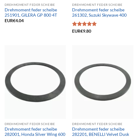
DREHMOMENT FEDER SCHEIBE
DREHMOMENT FEDER SCHEIBE
Drehmoment feder scheibe
Drehmoment feder scheibe
251901, GILERA GP 800 4T
261302, Suzuki Skywave 400
EUR€
4.04
Bewertet
EUR€
9.80
mit
5.00
von 5
DREHMOMENT FEDER SCHEIBE
DREHMOMENT FEDER SCHEIBE
Drehmoment feder scheibe
Drehmoment feder scheibe
282001, Honda Silver Wing 600
282201, BENELLI Velvet Dusk