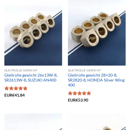
GLEITROLLE GEWICHT
GLEITROLLE GEWICHT
Gleitrolle gewicht 26x13W-8,
Gleitrolle gewicht 28×20-8,
SR2613W-8, SUZUKI AN400
SR2820-8, HONDA Silver Wing
400
Bewertet
EUR€
41.84
mit
4.75
Bewertet
EUR€
53.90
von 5
mit
4.95
von 5