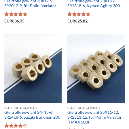
Gleitrolle gewicht 20×12-9,
Gleitrolle gewicht 23×18-6,
SR2012-9, für Polini Variator
SR2318-6, Kymco Agility 300
Bewertet
EUR€
36.35
Bewertet
EUR€
25.82
mit
5.00
mit
4.61
von 5
von 5
GLEITROLLE GEWICHT
GLEITROLLE GEWICHT
Gleitrolle gewicht 24×18-6,
Gleitrolle gewicht 25X11-12,
SR2418-6, Suzuki Burgman 200
SR2511-12, für Polini Variator
(TMAX 500)