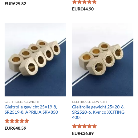
Bewertet
EUR€
25.82
mit
4.33
Bewertet
EUR€
44.90
von 5
mit
5.00
von 5
GLEITROLLE GEWICHT
GLEITROLLE GEWICHT
Gleitrolle gewicht 25×19-8,
Gleitrolle gewicht 25×20-6,
SR2519-8, APRILIA SRV850
SR2520-6, Kymco XCITING
400i
Bewertet
EUR€
48.59
mit
5.00
Bewertet
EUR€
36.89
von 5