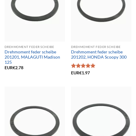
DREHMOMENT FEDER SCHEIBE
DREHMOMENT FEDER SCHEIBE
Drehmoment feder scheibe
Drehmoment feder scheibe
201201, MALAGUTI Madison
201202, HONDA Scoopy 300
125
EUR€
2.78
Bewertet
EUR€
1.97
mit
5.00
von 5