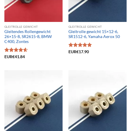
GLEITROLLE GEWICHT
GLEITROLLE GEWICHT
Gleitendes Rollengewicht
Gleitrolle gewicht 15×12-6,
26×15-8, SR2615-8, BMW
SR1512-6, Yamaha Aerox 50
C400, Zontes
Bewertet
EUR€
17.90
mit
5.00
Bewertet
EUR€
41.84
von 5
mit
4.61
von 5