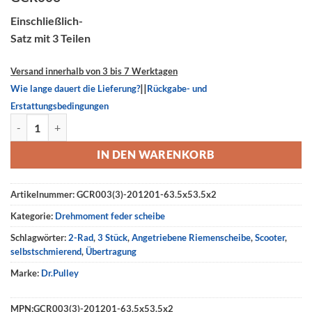
Einschließlich-
Satz mit 3 Teilen
Versand innerhalb von 3 bis 7 Werktagen
||
Wie lange dauert die Lieferung?
Rückgabe- und
Erstattungsbedingungen
Drehmoment feder scheibe 201201, MALAGUTI Madison 125 Menge
IN DEN WARENKORB
Artikelnummer:
GCR003(3)-201201-63.5x53.5x2
Kategorie:
Drehmoment feder scheibe
Schlagwörter:
2-Rad
,
3 Stück
,
Angetriebene Riemenscheibe
,
Scooter
,
selbstschmierend
,
Übertragung
Marke:
Dr.Pulley
MPN:
GCR003(3)-201201-63.5x53.5x2