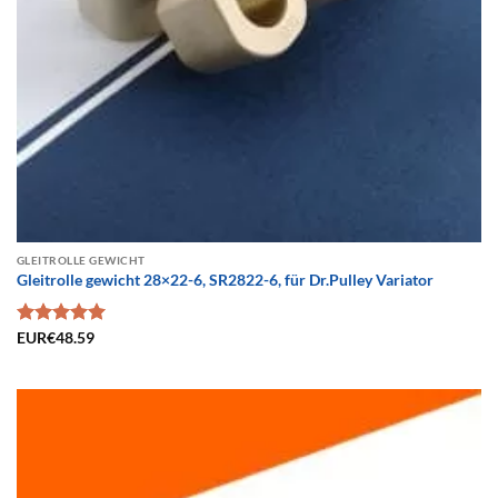
GLEITROLLE GEWICHT
Gleitrolle gewicht 28×22-6, SR2822-6, für Dr.Pulley Variator
Bewertet
EUR€
48.59
mit
5.00
von 5