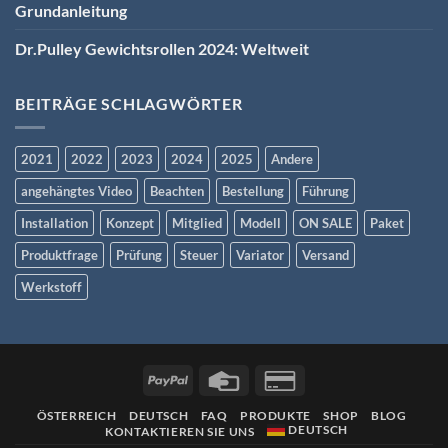
Grundanleitung
Dr.Pulley Gewichtsrollen 2024: Weltweit
BEITRÄGE SCHLAGWÖRTER
2021
2022
2023
2024
2025
Andere
angehängtes Video
Beachten
Bestellung
Führung
Installation
Konzept
Mitglied
Modell
ON SALE
Paket
Produktfrage
Prüfung
Steuer
Variator
Versand
Werkstoff
ÖSTERREICH
DEUTSCH
FAQ
PRODUKTE
SHOP
BLOG
DEUTSCH
KONTAKTIEREN SIE UNS