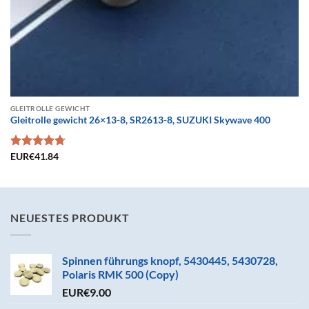
GLEITROLLE GEWICHT
Gleitrolle gewicht 26×13-8, SR2613-8, SUZUKI Skywave 400
Bewertet
EUR€
41.84
mit
4.72
von 5
NEUESTES PRODUKT
Spinnen führungs knopf, 5430445, 5430728,
Polaris RMK 500 (Copy)
EUR€
9.00