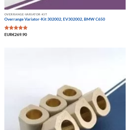
OVERRANGE-VARIATOR-KIT
Overrange Variator-Kit 302002, EV302002, BMW C650
Bewertet
EUR€
269.90
mit
5.00
von 5