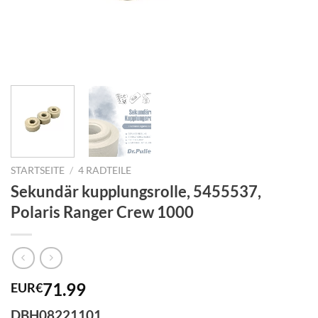
STARTSEITE
/
4 RADTEILE
Sekundär kupplungsrolle, 5455537,
Polaris Ranger Crew 1000
71.99
EUR€
DBH08221101