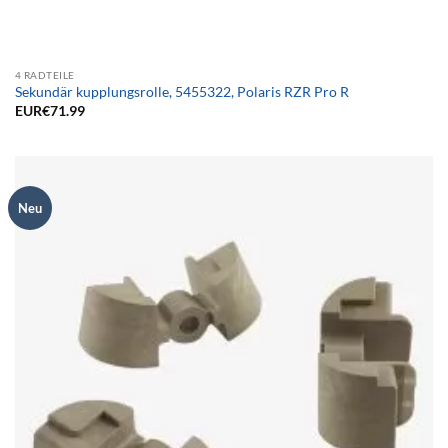
4 RADTEILE
Sekundär kupplungsrolle, 5455322, Polaris RZR Pro R
EUR€
71.99
Neu