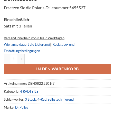
Ersetzen Sie die Polaris-Teilenummer 5455537
Einschließlich-
Satz mit 3 Teilen
Versand innerhalb von 3 bis 7 Werktagen
||
Wie lange dauert die Lieferung?
Rückgabe- und
Erstattungsbedingungen
Sekundär kupplungsrolle, 5455537, Polaris Ranger Crew 1000 Menge
IN DEN WARENKORB
Artikelnummer:
DBH08221101(3)
Kategorie:
4 RADTEILE
Schlagwörter:
3 Stück
,
4-Rad
,
selbstschmierend
Marke:
Dr.Pulley