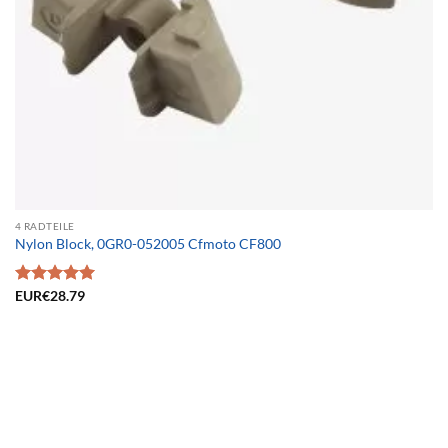
4 RADTEILE
Nylon Block, 0GR0-052005 Cfmoto CF800
Bewertet
EUR€
28.79
mit
5.00
von 5