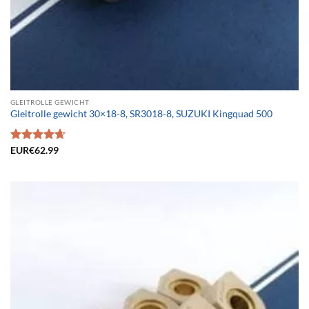
GLEITROLLE GEWICHT
Gleitrolle gewicht 30×18-8, SR3018-8, SUZUKI Kingquad 500
Bewertet
EUR€
62.99
mit
4.65
von 5