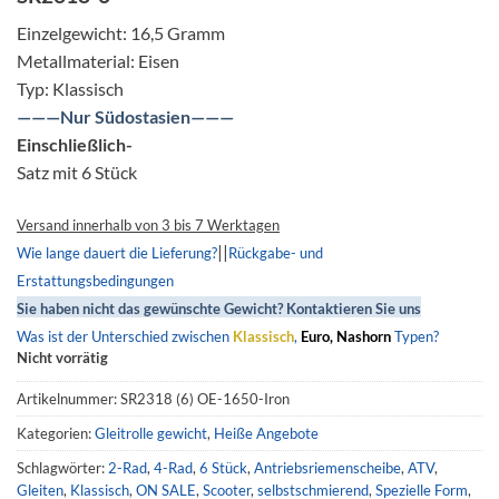
war:
ist:
EUR€21.32
EUR€9.62.
Einzelgewicht: 16,5 Gramm
Metallmaterial: Eisen
Typ: Klassisch
———Nur Südostasien———
Einschließlich-
Satz mit 6 Stück
Versand innerhalb von 3 bis 7 Werktagen
||
Wie lange dauert die Lieferung?
Rückgabe- und
Erstattungsbedingungen
Sie haben nicht das gewünschte Gewicht? Kontaktieren Sie uns
Was ist der Unterschied zwischen
Klassisch
,
Euro, Nashorn
Typen?
Nicht vorrätig
Artikelnummer:
SR2318 (6) OE-1650-Iron
Kategorien:
Gleitrolle gewicht
,
Heiße Angebote
Schlagwörter:
2-Rad
,
4-Rad
,
6 Stück
,
Antriebsriemenscheibe
,
ATV
,
Gleiten
,
Klassisch
,
ON SALE
,
Scooter
,
selbstschmierend
,
Spezielle Form
,