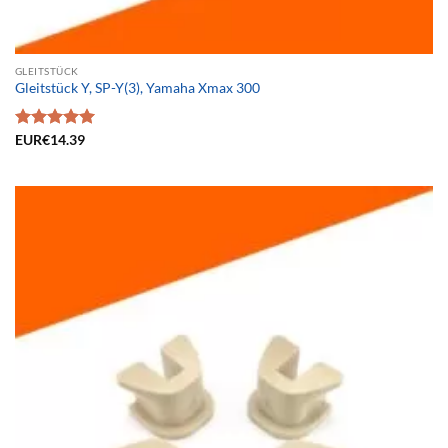
GLEITSTÜCK
Gleitstück Y, SP-Y(3), Yamaha Xmax 300
Bewertet
EUR€
14.39
mit
5.00
von 5