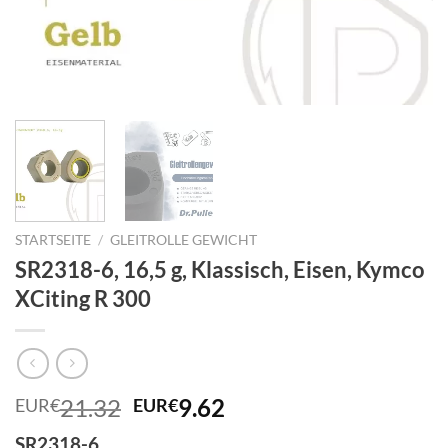
STARTSEITE
/
GLEITROLLE GEWICHT
SR2318-6, 16,5 g, Klassisch, Eisen, Kymco
XCiting R 300
Ursprünglicher
Aktueller
21.32
9.62
EUR€
EUR€
Preis
Preis
SR2318-6