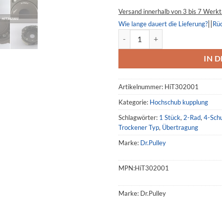
Versand innerhalb von 3 bis 7 Werk
||
Wie lange dauert die Lieferung?
Rü
Hochschub kupplung 302001, H
IN 
Artikelnummer:
HiT302001
Kategorie:
Hochschub kupplung
Schlagwörter:
1 Stück
,
2-Rad
,
4-Sch
Trockener Typ
,
Übertragung
Marke:
Dr.Pulley
MPN:
HiT302001
Marke:
Dr.Pulley