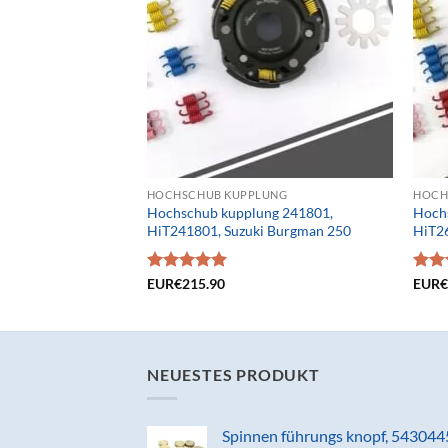
HOCHSCHUB KUPPLUNG
HOCH
Hochschub kupplung 241801,
Hoch
HiT241801, Suzuki Burgman 250
HiT2
Bewertet
EUR€
215.90
Bewe
EUR
mit
5.00
mit
von 5
von 
NEUESTES PRODUKT
Spinnen führungs knopf, 543044