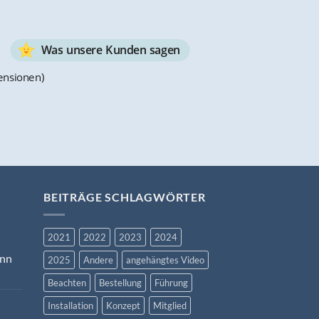
Was unsere Kunden sagen
ensionen)
BEITRÄGE SCHLAGWÖRTER
2021
2022
2023
2024
ann
2025
Andere
angehängtes Video
Beachten
Bestellung
Führung
Installation
Konzept
Mitglied