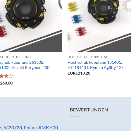
SCHUB KUPPLUNG
HOCHSCHUB KUPPLUNG
schub kupplung 261302,
Hochschub kupplung 181401,
61302, Suzuki Burgman 400
HiT181401, Kymco Agility 125
EUR€
213.20
rtet
€
260.00
4.00
5
BEWERTUNGEN
5, 5430728, Polaris RMK 500