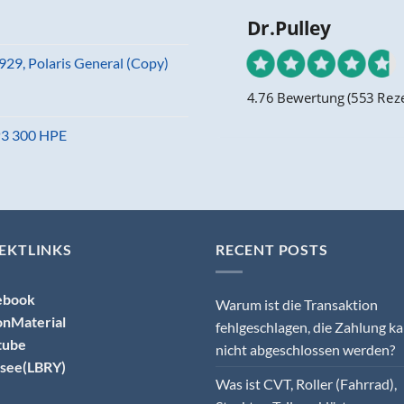
Dr.Pulley
29, Polaris General (Copy)
4.76 Bewertung
(553 Rez
MP3 300 HPE
EKTLINKS
RECENT POSTS
ebook
Warum ist die Transaktion
onMaterial
fehlgeschlagen, die Zahlung k
tube
nicht abgeschlossen werden?
see(LBRY)
Was ist CVT, Roller (Fahrrad),