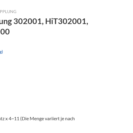
PPLUNG
ung 302001, HiT302001,
700
g)
z x 4~11 (Die Menge variiert je nach