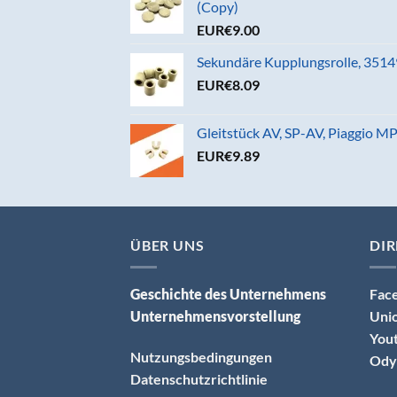
(Copy)
EUR€
9.00
Sekundäre Kupplungsrolle, 35149
EUR€
8.09
Gleitstück AV, SP-AV, Piaggio 
EUR€
9.89
ÜBER UNS
DIR
Geschichte des Unternehmens
Fac
Unternehmensvorstellung
Uni
You
Nutzungsbedingungen
Ody
Datenschutzrichtlinie