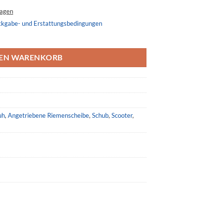
tagen
ckgabe- und Erstattungsbedingungen
iT302001, Kymco MyRoad 700 Menge
DEN WARENKORB
uh
,
Angetriebene Riemenscheibe
,
Schub
,
Scooter
,