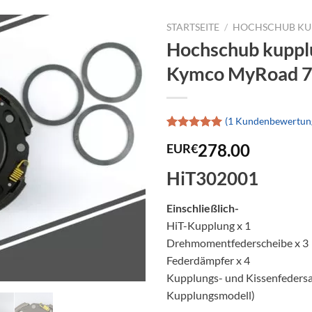
STARTSEITE
/
HOCHSCHUB KU
Hochschub kuppl
Kymco MyRoad 
(
1
Kundenbewertun
Bewertet
1
278.00
EUR€
mit
5.00
von 5,
basierend
HiT302001
auf
Kundenbewertung
Einschließlich-
HiT-Kupplung x 1
Drehmomentfederscheibe x 3
Federdämpfer x 4
Kupplungs- und Kissenfedersat
Kupplungsmodell)